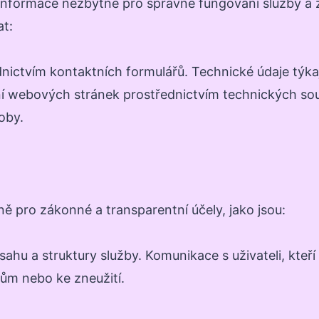
formace nezbytné pro správné fungování služby a zl
t:
ictvím kontaktních formulářů. Technické údaje týkají
ní webových stránek prostřednictvím technických so
oby.
 pro zákonné a transparentní účely, jako jsou:
ahu a struktury služby. Komunikace s uživateli, kteř
ům nebo ke zneužití.