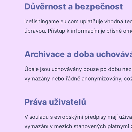
Důvěrnost a bezpečnost
icefishingame.eu.com uplatňuje vhodná te
úpravou. Přístup k informacím je přísně om
Archivace a doba uchováv
Údaje jsou uchovávány pouze po dobu nezby
vymazány nebo řádně anonymizovány, což zn
Práva uživatelů
V souladu s evropskými předpisy mají uživ
vymazání v mezích stanovených platnými zá