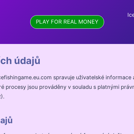
Ic
PLAY FOR REAL MONEY
ch údajů
icefishingame.eu.com spravuje uživatelské informace
keré procesy jsou prováděny v souladu s platnými pr
).
ajů