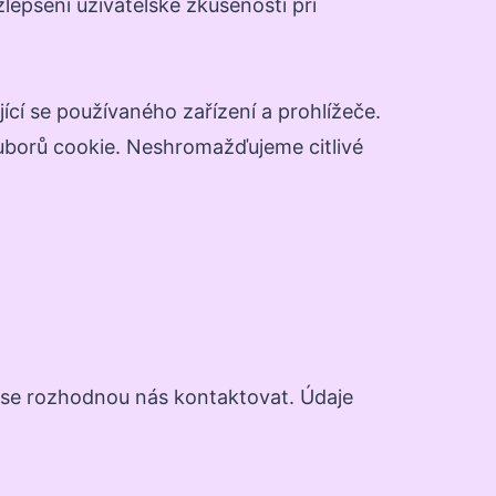
epšení uživatelské zkušenosti při
cí se používaného zařízení a prohlížeče.
uborů cookie. Neshromažďujeme citlivé
í se rozhodnou nás kontaktovat. Údaje