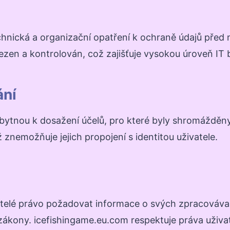
chnická a organizační opatření k ochraně údajů pře
ezen a kontrolován, což zajišťuje vysokou úroveň IT 
ání
tnou k dosažení účelů, pro které byly shromážděny.
emožňuje jejich propojení s identitou uživatele.
atelé právo požadovat informace o svých zpracovávaný
kony. icefishingame.eu.com respektuje práva uživate