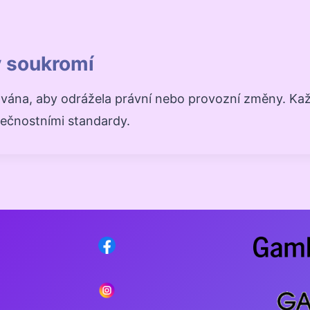
y soukromí
ována, aby odrážela právní nebo provozní změny. Kaž
pečnostními standardy.