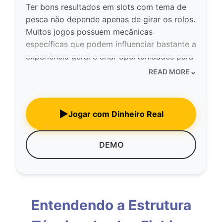
Ter bons resultados em slots com tema de
pesca não depende apenas de girar os rolos.
Muitos jogos possuem mecânicas
específicas que podem influenciar bastante a
experiência geral e criar oportunidades para
recompensas maiores.
⌄
READ MORE
Recurso Collector Wild
Uma das mecânicas mais reconhecidas nos
slots de pesca é o Collector Wild.
▶
Jogar com Dinheiro Real
Geralmente representado por um pescador,
esse símbolo possui duas funções
importantes:
DEMO
Atua como um símbolo Wild tradicional.
Coleta todos os valores em dinheiro
exibidos nos símbolos de peixe.
Quando o Collector Wild aparece junto com
Entendendo a Estrutura
peixes que carregam valores, todos os
prêmios visíveis são concedidos