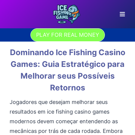
Pular
para
o
Conteúdo
PLAY FOR REAL MONEY
Dominando Ice Fishing Casino
Games: Guia Estratégico para
Melhorar seus Possíveis
Retornos
Jogadores que desejam melhorar seus
resultados em ice fishing casino games
modernos devem começar entendendo as
mecânicas por trás de cada rodada. Embora