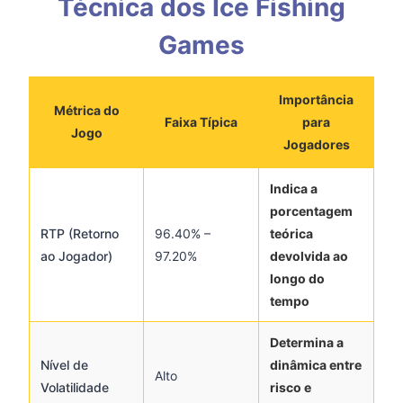
Técnica dos Ice Fishing
imediatamente ao jogador.
Games
Importância
Métrica do
Faixa Típica
para
Jogo
Jogadores
Indica a
porcentagem
RTP (Retorno
96.40% –
teórica
ao Jogador)
97.20%
devolvida ao
longo do
tempo
Determina a
Nível de
dinâmica entre
Alto
Volatilidade
risco e