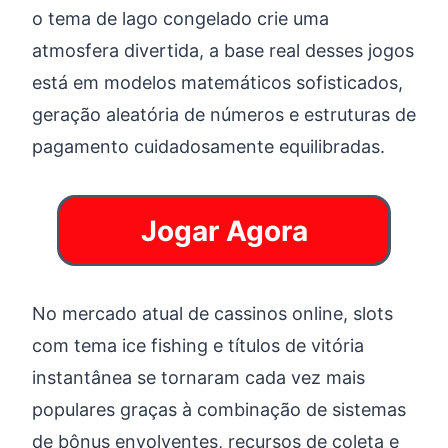
o tema de lago congelado crie uma
atmosfera divertida, a base real desses jogos
está em modelos matemáticos sofisticados,
geração aleatória de números e estruturas de
pagamento cuidadosamente equilibradas.
Jogar Agora
No mercado atual de cassinos online, slots
com tema ice fishing e títulos de vitória
instantânea se tornaram cada vez mais
populares graças à combinação de sistemas
de bônus envolventes, recursos de coleta e