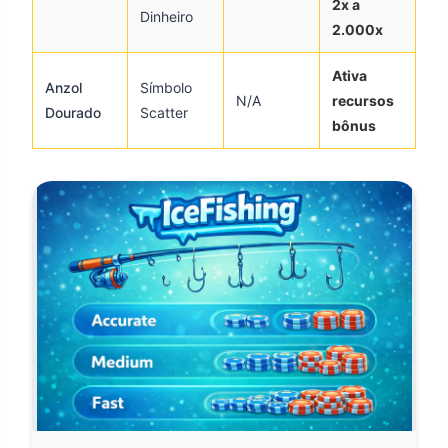
2x a
Dinheiro
2.000x
Ativa
Anzol
Símbolo
N/A
recursos
Dourado
Scatter
bônus