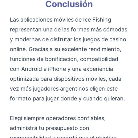
Conclusión
Las aplicaciones móviles de Ice Fishing
representan una de las formas más cómodas
y modernas de disfrutar los juegos de casino
online. Gracias a su excelente rendimiento,
funciones de bonificación, compatibilidad
con Android e iPhone y una experiencia
optimizada para dispositivos móviles, cada
vez más jugadores argentinos eligen este
formato para jugar donde y cuando quieran.
Elegí siempre operadores confiables,
administrá tu presupuesto con
responsabilidad y recordá que el objetivo