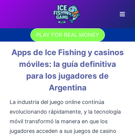
Skip
to
content
PLAY FOR REAL MONEY
Apps de Ice Fishing y casinos
móviles: la guía definitiva
para los jugadores de
Argentina
La industria del juego online continúa
evolucionando rápidamente, y la tecnología
móvil transformó la manera en que los
jugadores acceden a sus juegos de casino