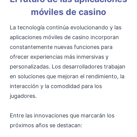
móviles de casino
La tecnología continúa evolucionando y las
aplicaciones móviles de casino incorporan
constantemente nuevas funciones para
ofrecer experiencias más inmersivas y
personalizadas. Los desarrolladores trabajan
en soluciones que mejoran el rendimiento, la
interacción y la comodidad para los
jugadores.
Entre las innovaciones que marcarán los
próximos años se destacan: