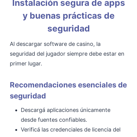
Instalación segura de apps
Beneficios de las plataformas Android
Amplio soporte de hardware.
y buenas prácticas de
Experiencia de usuario personalizable.
Controles flexibles de notificaciones.
seguridad
Compatibilidad con muchas marcas de
dispositivos.
Al descargar software de casino, la
Acceso a una selección variada de
seguridad del jugador siempre debe estar en
aplicaciones de casino.
primer lugar.
Recomendaciones esenciales de
seguridad
Descargá aplicaciones únicamente
desde fuentes confiables.
Verificá las credenciales de licencia del