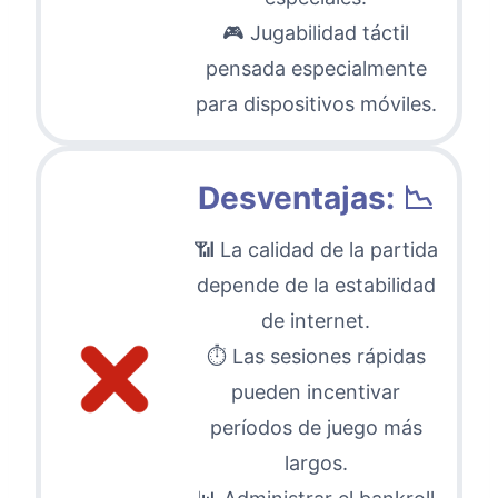
🎮 Jugabilidad táctil
pensada especialmente
para dispositivos móviles.
Desventajas: 📉
📶 La calidad de la partida
depende de la estabilidad
de internet.
⏱️ Las sesiones rápidas
pueden incentivar
períodos de juego más
largos.