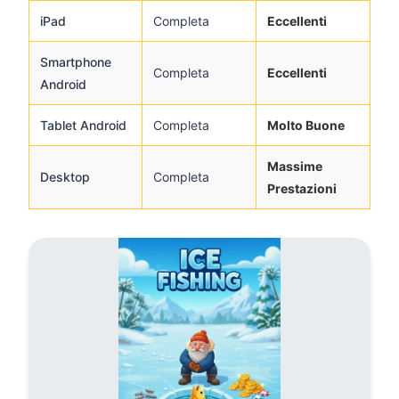
iPad
Completa
Eccellenti
Smartphone
Completa
Eccellenti
Android
Tablet Android
Completa
Molto Buone
Massime
Desktop
Completa
Prestazioni