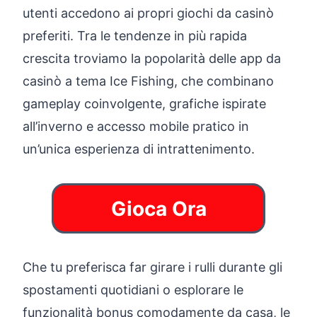
utenti accedono ai propri giochi da casinò
preferiti. Tra le tendenze in più rapida
crescita troviamo la popolarità delle app da
casinò a tema Ice Fishing, che combinano
gameplay coinvolgente, grafiche ispirate
all’inverno e accesso mobile pratico in
un’unica esperienza di intrattenimento.
Gioca Ora
Che tu preferisca far girare i rulli durante gli
spostamenti quotidiani o esplorare le
funzionalità bonus comodamente da casa, le