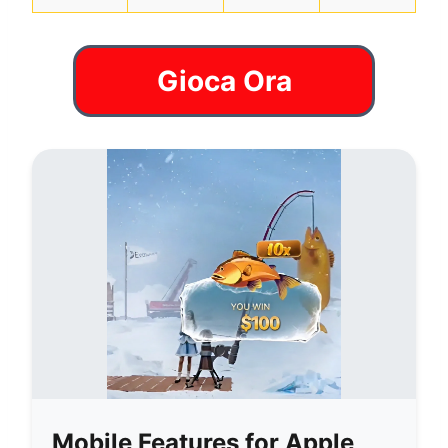
Gioca Ora
Mobile Features for Apple