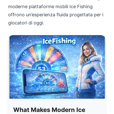
moderne piattaforme mobili Ice Fishing
offrono un’esperienza fluida progettata per i
giocatori di oggi.
What Makes Modern Ice