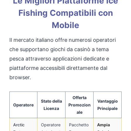
Le Migliori Piattaforme Ice
Fishing Compatibili con
Mobile
Il mercato italiano offre numerosi operatori
che supportano giochi da casinò a tema
pesca attraverso applicazioni dedicate e
piattaforme accessibili direttamente dal
browser.
Offerta
Stato della
Vantaggio
Operatore
Promozion
Licenza
Principale
ale
Arctic
Operatore
Pacchetto
Ampia