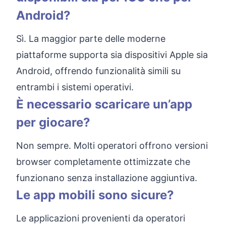
Android?
Sì. La maggior parte delle moderne
piattaforme supporta sia dispositivi Apple sia
Android, offrendo funzionalità simili su
entrambi i sistemi operativi.
È necessario scaricare un’app
per giocare?
Non sempre. Molti operatori offrono versioni
browser completamente ottimizzate che
funzionano senza installazione aggiuntiva.
Le app mobili sono sicure?
Le applicazioni provenienti da operatori