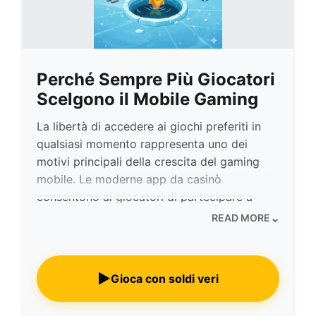
Perché Sempre Più Giocatori
Scelgono il Mobile Gaming
La libertà di accedere ai giochi preferiti in
qualsiasi momento rappresenta uno dei
motivi principali della crescita del gaming
mobile. Le moderne app da casinò
consentono ai giocatori di partecipare a
sessioni di gioco durante i viaggi, le pause
⌄
READ MORE
lavorative o comodamente da casa.
La combinazione tra velocità, praticità e
tecnologie avanzate rende il gioco mobile
▶
Gioca con soldi veri
una delle opzioni più apprezzate dagli utenti
moderni.