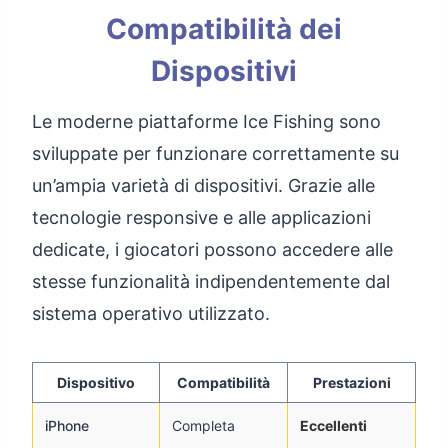
Compatibilità dei
Dispositivi
Le moderne piattaforme Ice Fishing sono
sviluppate per funzionare correttamente su
un’ampia varietà di dispositivi. Grazie alle
tecnologie responsive e alle applicazioni
dedicate, i giocatori possono accedere alle
stesse funzionalità indipendentemente dal
sistema operativo utilizzato.
Dispositivo
Compatibilità
Prestazioni
iPhone
Completa
Eccellenti