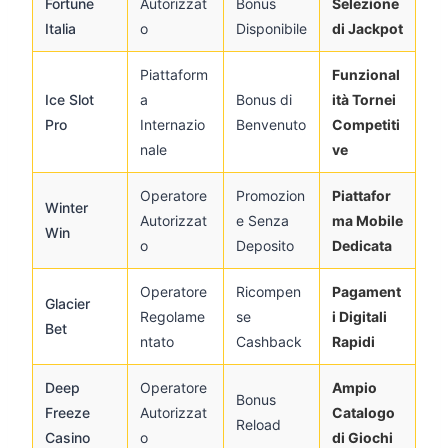
Fortune
Autorizzat
Bonus
Selezione
Italia
o
Disponibile
di Jackpot
Piattaform
Funzional
Ice Slot
a
Bonus di
ità Tornei
Pro
Internazio
Benvenuto
Competiti
nale
ve
Operatore
Promozion
Piattafor
Winter
Autorizzat
e Senza
ma Mobile
Win
o
Deposito
Dedicata
Operatore
Ricompen
Pagament
Glacier
Regolame
se
i Digitali
Bet
ntato
Cashback
Rapidi
Deep
Operatore
Ampio
Bonus
Freeze
Autorizzat
Catalogo
Reload
Casino
o
di Giochi