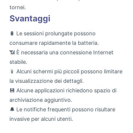
tornei.
Svantaggi
🔋 Le sessioni prolungate possono
consumare rapidamente la batteria.
📶 È necessaria una connessione Internet
stabile.
📱 Alcuni schermi più piccoli possono limitare
la visualizzazione dei dettagli.
💾 Alcune applicazioni richiedono spazio di
archiviazione aggiuntivo.
🔔 Le notifiche frequenti possono risultare
invasive per alcuni utenti.