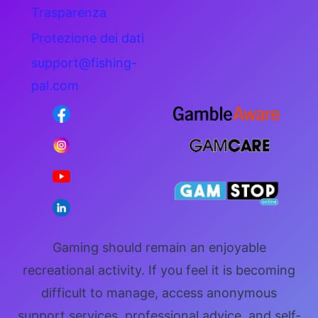
Trasparenza
Protezione dei dati
support@fishing-
pal.com
Gaming should remain an enjoyable
recreational activity. If you feel it is becoming
difficult to manage, access anonymous
support services, professional advice, and self-