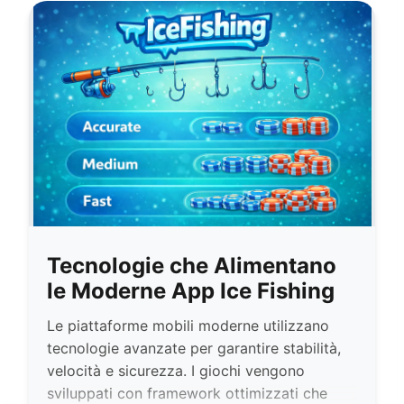
Tecnologie che Alimentano
le Moderne App Ice Fishing
Le piattaforme mobili moderne utilizzano
tecnologie avanzate per garantire stabilità,
velocità e sicurezza. I giochi vengono
sviluppati con framework ottimizzati che