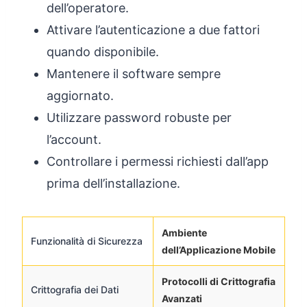
dell’operatore.
Attivare l’autenticazione a due fattori
quando disponibile.
Mantenere il software sempre
aggiornato.
Utilizzare password robuste per
l’account.
Controllare i permessi richiesti dall’app
prima dell’installazione.
Ambiente
Funzionalità di Sicurezza
dell’Applicazione Mobile
Protocolli di Crittografia
Crittografia dei Dati
Avanzati