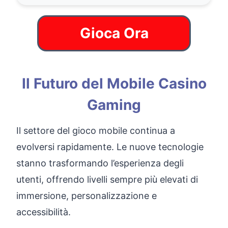
Gioca Ora
Il Futuro del Mobile Casino
Gaming
Il settore del gioco mobile continua a
evolversi rapidamente. Le nuove tecnologie
stanno trasformando l’esperienza degli
utenti, offrendo livelli sempre più elevati di
immersione, personalizzazione e
accessibilità.