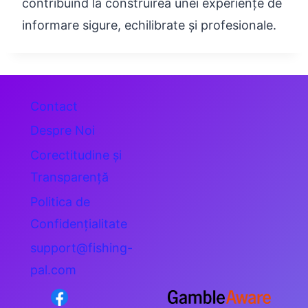
contribuind la construirea unei experiențe de
informare sigure, echilibrate și profesionale.
Contact
Despre Noi
Corectitudine și
Transparență
Politica de
Confidențialitate
support@fishing-
pal.com